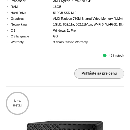
·
Processor
AMD Ryzen 7 Pro 8700GE
·
RAM
16GB
·
Hard Drive
512GB SSD M.2
·
Graphics
AMD Radeon 780M Shared Video Memory (UMA)
·
Networking
1GbE, 802.11a, 802.11b/g/n, Wi-Fi 5, Wi-Fi 6E, Bluetoo
·
OS
Windows 11 Pro
·
OS language
GB
·
Warranty
3 Years Onsite Warranty
48 in stock
Prihláste sa pre cenu
New
Retail