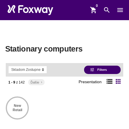
shopping_cart
search
menu
Stationary computers
tune
Filters
storage
apps
Presentation
1 - 9
z
142
Ďalšie
keyboard_arrow_right
New
Retail