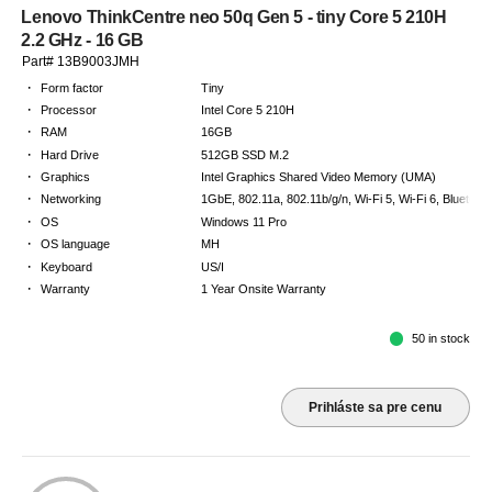
Lenovo ThinkCentre neo 50q Gen 5 - tiny Core 5 210H
2.2 GHz - 16 GB
Part# 13B9003JMH
·
Form factor
Tiny
·
Processor
Intel Core 5 210H
·
RAM
16GB
·
Hard Drive
512GB SSD M.2
·
Graphics
Intel Graphics Shared Video Memory (UMA)
·
Networking
1GbE, 802.11a, 802.11b/g/n, Wi-Fi 5, Wi-Fi 6, Bluetooth
·
OS
Windows 11 Pro
·
OS language
MH
·
Keyboard
US/I
·
Warranty
1 Year Onsite Warranty
50 in stock
Prihláste sa pre cenu