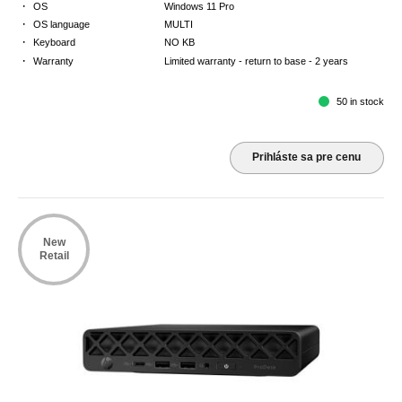
·
OS
Windows 11 Pro
·
OS language
MULTI
·
Keyboard
NO KB
·
Warranty
Limited warranty - return to base - 2 years
50 in stock
Prihláste sa pre cenu
New
Retail