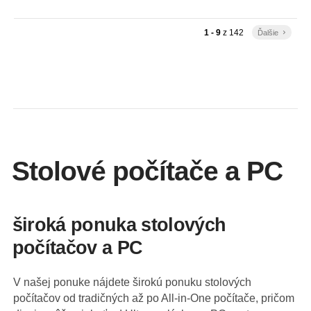
1 - 9
z
142
Ďalšie
keyboard_arrow_right
Stolové počítače a PC
široká ponuka stolových
počítačov a PC
V našej ponuke nájdete širokú ponuku stolových
počítačov od tradičných až po All-in-One počítače, pričom