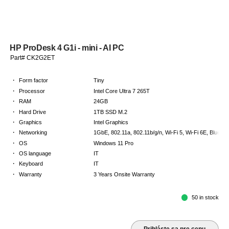
HP ProDesk 4 G1i - mini - AI PC
Part# CK2G2ET
·
Form factor
Tiny
·
Processor
Intel Core Ultra 7 265T
·
RAM
24GB
·
Hard Drive
1TB SSD M.2
·
Graphics
Intel Graphics
·
Networking
1GbE, 802.11a, 802.11b/g/n, Wi-Fi 5, Wi-Fi 6E, Bluetoo
·
OS
Windows 11 Pro
·
OS language
IT
·
Keyboard
IT
·
Warranty
3 Years Onsite Warranty
50 in stock