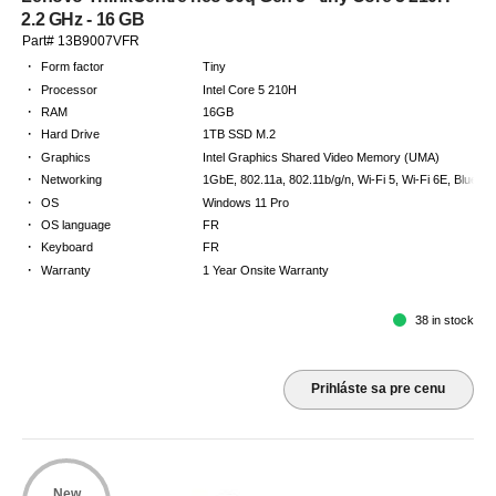
2.2 GHz - 16 GB
Part# 13B9007VFR
·
Form factor
Tiny
·
Processor
Intel Core 5 210H
·
RAM
16GB
·
Hard Drive
1TB SSD M.2
·
Graphics
Intel Graphics Shared Video Memory (UMA)
·
Networking
1GbE, 802.11a, 802.11b/g/n, Wi-Fi 5, Wi-Fi 6E, Bluetoo
·
OS
Windows 11 Pro
·
OS language
FR
·
Keyboard
FR
·
Warranty
1 Year Onsite Warranty
38 in stock
Prihláste sa pre cenu
New