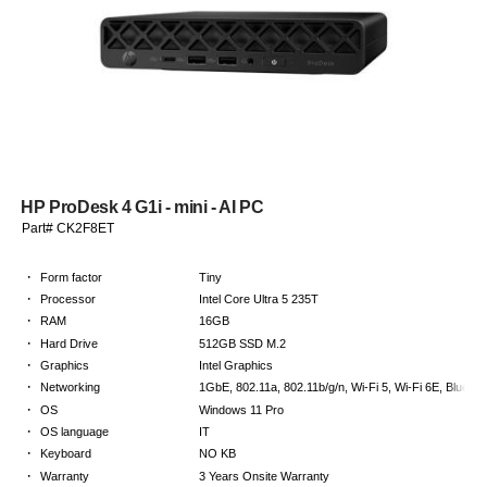
HP ProDesk 4 G1i - mini - AI PC
Part# CK2F8ET
·
Form factor
Tiny
·
Processor
Intel Core Ultra 5 235T
·
RAM
16GB
·
Hard Drive
512GB SSD M.2
·
Graphics
Intel Graphics
·
Networking
1GbE, 802.11a, 802.11b/g/n, Wi-Fi 5, Wi-Fi 6E, Bluetoo
·
OS
Windows 11 Pro
·
OS language
IT
·
Keyboard
NO KB
·
Warranty
3 Years Onsite Warranty