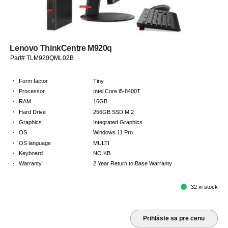
Lenovo ThinkCentre M920q
Part# TLM920QML02B
·
Form factor
Tiny
·
Processor
Intel Core i5-8400T
·
RAM
16GB
·
Hard Drive
256GB SSD M.2
·
Graphics
Integrated Graphics
·
OS
Windows 11 Pro
·
OS language
MULTI
·
Keyboard
NO KB
·
Warranty
2 Year Return to Base Warranty
32 in stock
Prihláste sa pre cenu