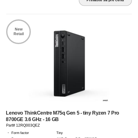
Prihláste sa pre cenu
New
Retail
Lenovo ThinkCentre M75q Gen 5 - tiny Ryzen 7 Pro
8700GE 3.6 GHz - 16 GB
Part# 12RQ003QEZ
·
Form factor
Tiny