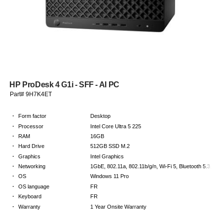
HP ProDesk 4 G1i - SFF - AI PC
Part# 9H7K4ET
·
Form factor
Desktop
·
Processor
Intel Core Ultra 5 225
·
RAM
16GB
·
Hard Drive
512GB SSD M.2
·
Graphics
Intel Graphics
·
Networking
1GbE, 802.11a, 802.11b/g/n, Wi-Fi 5, Bluetooth 5.3, Wi-
·
OS
Windows 11 Pro
·
OS language
FR
·
Keyboard
FR
·
Warranty
1 Year Onsite Warranty