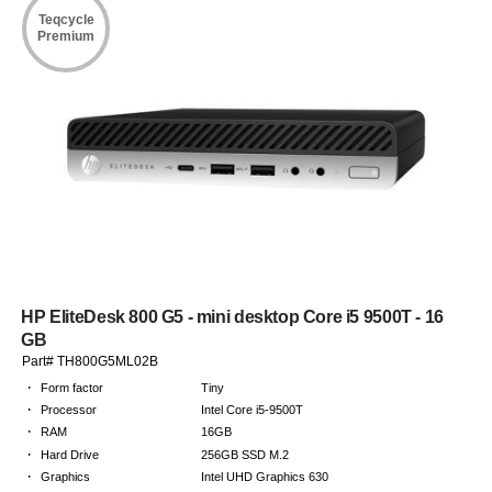
Teqcycle
Premium
HP EliteDesk 800 G5 - mini desktop Core i5 9500T - 16
GB
Part# TH800G5ML02B
·
Form factor
Tiny
·
Processor
Intel Core i5-9500T
·
RAM
16GB
·
Hard Drive
256GB SSD M.2
·
Graphics
Intel UHD Graphics 630