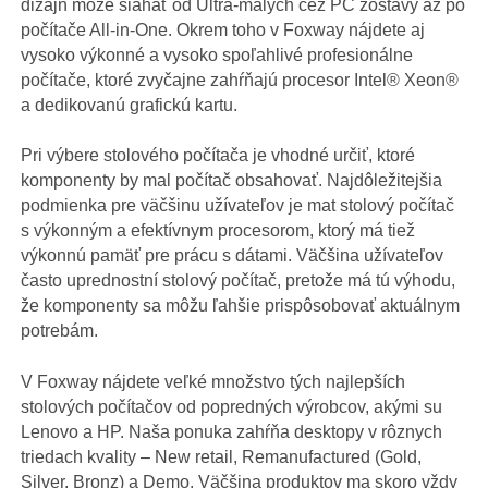
dizajn môže siahať od Ultra-malých cez PC zostavy az po
počítače All-in-One. Okrem toho v Foxway nájdete aj
vysoko výkonné a vysoko spoľahlivé profesionálne
počítače, ktoré zvyčajne zahŕňajú procesor Intel® Xeon®
a dedikovanú grafickú kartu.
Pri výbere stolového počítača je vhodné určiť, ktoré
komponenty by mal počítač obsahovať. Najdôležitejšia
podmienka pre väčšinu užívateľov je mat stolový počítač
s výkonným a efektívnym procesorom, ktorý má tiež
výkonnú pamäť pre prácu s dátami. Väčšina užívateľov
často uprednostní stolový počítač, pretože má tú výhodu,
že komponenty sa môžu ľahšie prispôsobovať aktuálnym
potrebám.
V Foxway nájdete veľké množstvo tých najlepších
stolových počítačov od popredných výrobcov, akými su
Lenovo a HP. Naša ponuka zahŕňa desktopy v rôznych
triedach kvality – New retail, Remanufactured (Gold,
Silver, Bronz) a Demo. Väčšina produktov ma skoro vždy