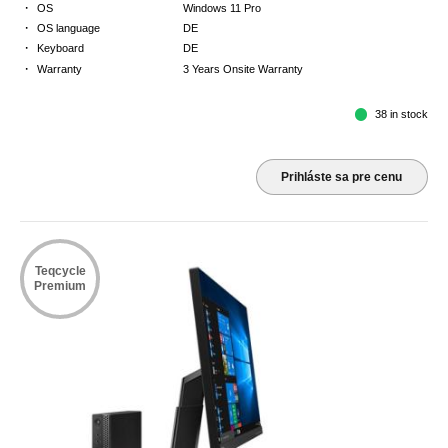
·
OS
Windows 11 Pro
·
OS language
DE
·
Keyboard
DE
·
Warranty
3 Years Onsite Warranty
38 in stock
Prihláste sa pre cenu
Teqcycle
Premium