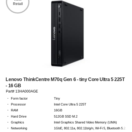
Retail
Lenovo ThinkCentre M70q Gen 6 - tiny Core Ultra 5 225T
- 16 GB
Part# 13HA000AGE
·
Form factor
Tiny
·
Processor
Intel Core Ultra 5 225T
·
RAM
16GB
·
Hard Drive
512GB SSD M.2
·
Graphics
Intel Graphics Shared Video Memory (UMA)
·
Networking
1GbE, 802.11a, 802.11b/g/n, Wi-Fi 5, Bluetooth 5.2, Wi-