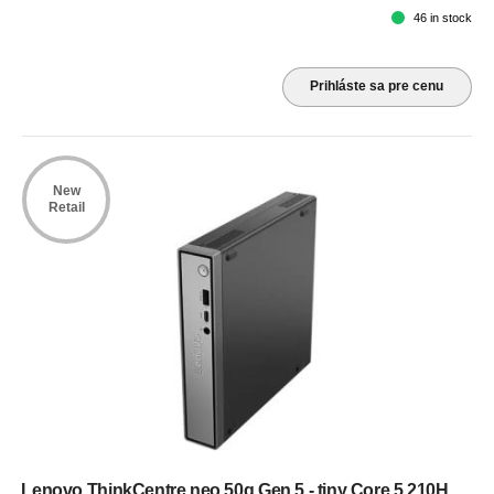
46 in stock
Prihláste sa pre cenu
New
Retail
Lenovo ThinkCentre neo 50q Gen 5 - tiny Core 5 210H