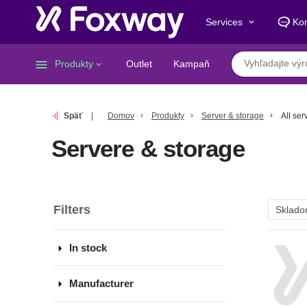
Services
Kon
keyboard_arrow_down
menu
Produkty
Outlet
Kampaň
keyboard_arrow_down
Späť
Domov
Produkty
Server & storage
All ser
Servere & storage
Filters
arrow_drop_down
In stock
arrow_drop_down
Manufacturer