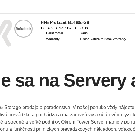
HPE ProLiant BL460c G8
Part# 813193R-B21-CTO-08
Refurbish
·
Form factor
Blade
·
Warranty
1 Year Return to Base Warranty
e sa na Servery 
 Storage predaja a poradenstva. V našej ponuke vždy nájdete 
vú prevádzku a prichádza a ma zároveň vysokú úrovňou fyzicke
malé a stredné a veľké podniky. Okrem Tower Server mame v ponuk
konu a funkčnosti pri nízkych prevádzkových nákladoch, vďaka