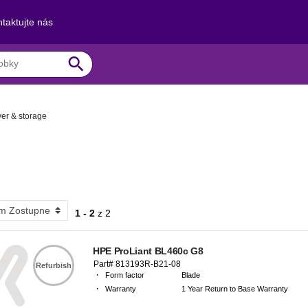
taktujte nás
search
ver & storage
1 - 2
z
2
HPE ProLiant BL460c G8
Part# 813193R-B21-08
Refurbish
·
Form factor
Blade
·
Warranty
1 Year Return to Base Warranty