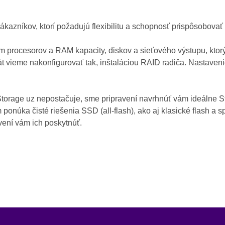
ákazníkov, ktorí požadujú flexibilitu a schopnosť prispôsobovať
 procesorov a RAM kapacity, diskov a sieťového výstupu, ktor
t vieme nakonfigurovať tak, inštaláciou RAID radiča. Nastaveni
torage uz nepostačuje, sme pripravení navrhnúť vám ideálne S
 ponúka čisté riešenia SSD (all-flash), ako aj klasické flash a 
vení vám ich poskytnúť.