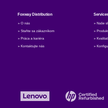
Foxway Distribution
Service
» O nás
» Naše s
» Staňte sa zákazníkom
» Produk
» Práca a kariéra
» Kvalita
» Kontaktujte nás
» Konfigu