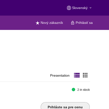
Slovenský
keyboard_arrow_down
Nový zákazník
Prihlásiť sa
storage
apps
Presentation
2 in stock
Prihláste sa pre cenu