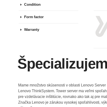
arrow_drop_down
Condition
arrow_drop_down
Form factor
arrow_drop_down
Warranty
Špecializujem
Mame množstvo skúsenosti v oblasti Lenovo Server &
Lenovo ThinkSystem. Tower server ma veľmi spoľahli
pre vzdelávacie inštitúcie, rovnako ako tak aj pre 
Značka Lenovo je zárukou vysokej spoľahlivosti, vý