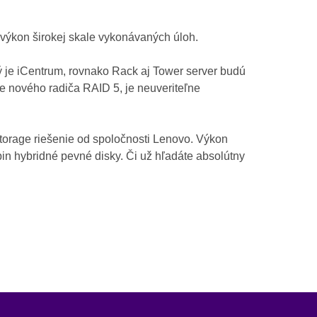
 výkon širokej skale vykonávaných úloh.
ý je iCentrum, rovnako Rack aj Tower server budú
e nového radiča RAID 5, je neuveriteľne
torage riešenie od spoločnosti Lenovo. Výkon
spin hybridné pevné disky. Či už hľadáte absolútny