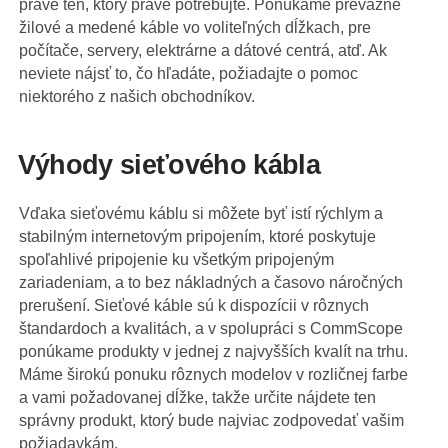
pravé ten, ktorý pravé potrebujte. Ponúkame prevažne
žilové a medené káble vo voliteľných dĺžkach, pre
počítače, servery, elektrárne a dátové centrá, atď. Ak
neviete nájsť to, čo hľadáte, požiadajte o pomoc
niektorého z našich obchodníkov.
Výhody sieťového kábla
Vďaka sieťovému káblu si môžete byť istí rýchlym a
stabilným internetovým pripojením, ktoré poskytuje
spoľahlivé pripojenie ku všetkým pripojeným
zariadeniam, a to bez nákladných a časovo náročných
prerušení. Sieťové káble sú k dispozícii v rôznych
štandardoch a kvalitách, a v spolupráci s CommScope
ponúkame produkty v jednej z najvyšších kvalít na trhu.
Máme širokú ponuku rôznych modelov v rozličnej farbe
a vami požadovanej dĺžke, takže určite nájdete ten
správny produkt, ktorý bude najviac zodpovedať vašim
požiadavkám.