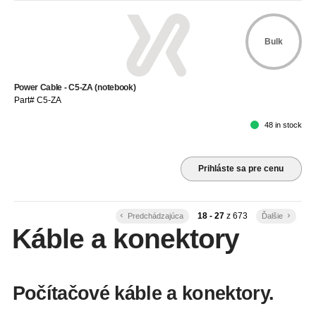
Bulk
Power Cable - C5-ZA (notebook)
Part# C5-ZA
48 in stock
Prihláste sa pre cenu
18 - 27
z
673
keyboard_arrow_left
Predchádzajúca
Ďalšie
keyboard_arrow_right
Káble a konektory
Počítačové káble a konektory.