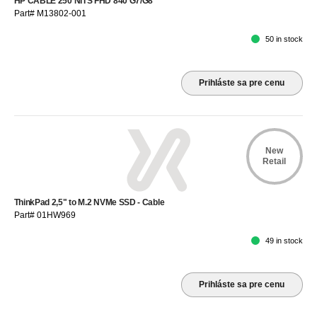
HP CABLE 250 NITS FHD 840 G7/G8
Part# M13802-001
50 in stock
Prihláste sa pre cenu
New
Retail
ThinkPad 2,5" to M.2 NVMe SSD - Cable
Part# 01HW969
49 in stock
Prihláste sa pre cenu