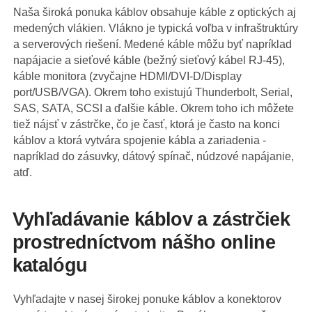
Naša široká ponuka káblov obsahuje káble z optických aj
medených vlákien. Vlákno je typická voľba v infraštruktúry
a serverových riešení. Medené káble môžu byť napríklad
napájacie a sieťové káble (bežný sieťový kábel RJ-45),
káble monitora (zvyčajne HDMI/DVI-D/Display
port/USB/VGA). Okrem toho existujú Thunderbolt, Serial,
SAS, SATA, SCSI a ďalšie káble. Okrem toho ich môžete
tiež nájsť v zástrčke, čo je časť, ktorá je často na konci
káblov a ktorá vytvára spojenie kábla a zariadenia -
napríklad do zásuvky, dátový spínač, núdzové napájanie,
atď.
Vyhľadávanie káblov a zástrčiek
prostredníctvom nášho online
katalógu
Vyhľadajte v nasej širokej ponuke káblov a konektorov