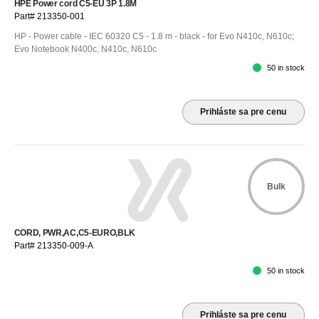
HPE Power cord C5-EU 3P 1.8M
Part# 213350-001
HP - Power cable - IEC 60320 C5 - 1.8 m - black - for Evo N410c, N610c;
Evo Notebook N400c, N410c, N610c
50 in stock
Prihláste sa pre cenu
Bulk
CORD, PWR,AC,C5-EURO,BLK
Part# 213350-009-A
50 in stock
Prihláste sa pre cenu