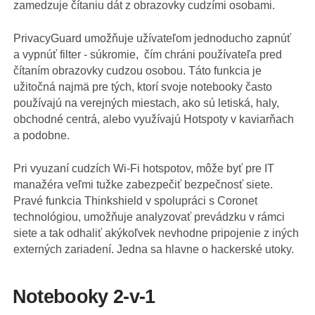
zamedzuje čítaniu dát z obrazovky cudzími osobami.
PrivacyGuard umožňuje užívateľom jednoducho zapnúť
a vypnúť filter - súkromie, čím chráni používateľa pred
čítaním obrazovky cudzou osobou. Táto funkcia je
užitočná najmä pre tých, ktorí svoje notebooky často
používajú na verejných miestach, ako sú letiská, haly,
obchodné centrá, alebo využívajú Hotspoty v kaviarňach
a podobne.
Pri vyuzaní cudzích Wi-Fi hotspotov, môže byť pre IT
manažéra veľmi tužke zabezpečiť bezpečnosť siete.
Pravé funkcia Thinkshield v spolupráci s Coronet
technológiou, umožňuje analyzovať prevádzku v rámci
siete a tak odhaliť akýkoľvek nevhodne pripojenie z iných
externých zariadení. Jedna sa hlavne o hackerské utoky.
Notebooky 2-v-1