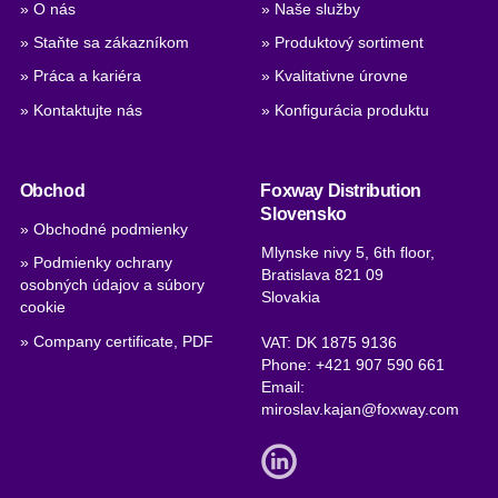
» O nás
» Naše služby
» Staňte sa zákazníkom
» Produktový sortiment
» Práca a kariéra
» Kvalitativne úrovne
» Kontaktujte nás
» Konfigurácia produktu
Obchod
Foxway Distribution
Slovensko
» Obchodné podmienky
Mlynske nivy 5, 6th floor,
» Podmienky ochrany
Bratislava 821 09
osobných údajov a súbory
Slovakia
cookie
» Company certificate, PDF
VAT: DK 1875 9136
Phone:
+421 907 590 661
Email:
miroslav.kajan@foxway.com