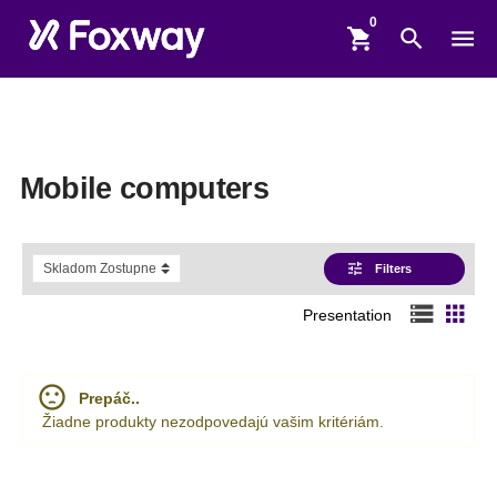
shopping_cart
search
menu
Mobile computers
tune
Filters
storage
apps
Presentation
sentiment_dissatisfied
Prepáč..
Žiadne produkty nezodpovedajú vašim kritériám.