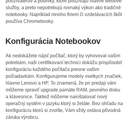
používateľov a podniky, ktoré používajú hlavne webové
služby, a preto nepotrebujú rovnaký výkon ako tradičné
notebooky. Napríklad mnoho firiem či vzdelávacích škôl
používa Chromebooky.
Konfigurácia Notebookov
Ak nedokážete nájsť počítač, ktorý by vyhovoval vašim
potrebám, naši certifikovaní technici dokážu prispôsobiť
konfiguráciu každého počítača presne vašim
požiadavkám. Konfigurujeme modely vsetkych značiek,
hlavne Lenovo a HP. To znamená, že pri predaji vám
môžeme spraviť upgrade pamäte RAM, pevného disku
a klávesnice. Taktiež môžeme nainštalovať nový
operačný systém v jazyku ktorý si želáte. Bez ohľadu na
konfiguráciu ktorú si zvolíte, Vám vždy ostáva pôvodná
záruka výrobcu.