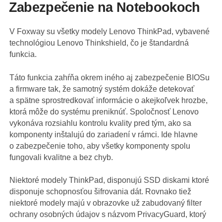
Zabezpečenie na Notebookoch
V Foxway su všetky modely Lenovo ThinkPad, vybavené
technológiou Lenovo Thinkshield, čo je štandardná
funkcia.
Táto funkcia zahŕňa okrem iného aj zabezpečenie BIOSu
a firmware tak, že samotný systém dokáže detekovať
a spätne sprostredkovať informácie o akejkoľvek hrozbe,
ktorá môže do systému preniknúť. Spoločnosť Lenovo
vykonáva rozsiahlu kontrolu kvality pred tým, ako sa
komponenty inštalujú do zariadení v rámci. Ide hlavne
o zabezpečenie toho, aby všetky komponenty spolu
fungovali kvalitne a bez chyb.
Niektoré modely ThinkPad, disponujú SSD diskami ktoré
disponuje schopnosťou šifrovania dát. Rovnako tiež
niektoré modely majú v obrazovke už zabudovaný filter
ochrany osobných údajov s názvom PrivacyGuard, ktorý